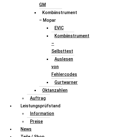
GM
Kombiinstrument
– Mopar
EVIC
Kombiinstrument
–
Selbsttest
Auslesen
von
Fehlercodes
Gurtwarner
Oktanzahlen
Auftrag
Leistungsprüfstand
Information
Preise
News
Teile / Shop