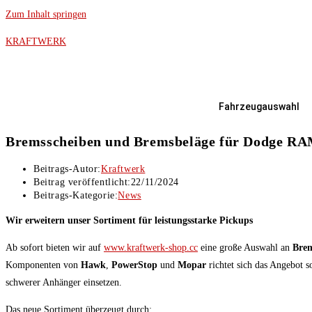
Zum Inhalt springen
KRAFTWERK
Fahrzeugauswahl
Bremsscheiben und Bremsbeläge für Dodge RA
Beitrags-Autor:
Kraftwerk
Beitrag veröffentlicht:
22/11/2024
Beitrags-Kategorie:
News
Wir erweitern unser Sortiment für leistungsstarke Pickups
Ab sofort bieten wir auf
www.kraftwerk-shop.cc
eine große Auswahl an
Brem
Komponenten von
Hawk
,
PowerStop
und
Mopar
richtet sich das Angebot s
schwerer Anhänger einsetzen.
Das neue Sortiment überzeugt durch: