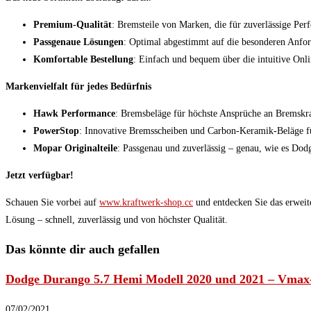
Premium-Qualität
: Bremsteile von Marken, die für zuverlässige Per
Passgenaue Lösungen
: Optimal abgestimmt auf die besonderen Anf
Komfortable Bestellung
: Einfach und bequem über die intuitive Onl
Markenvielfalt für jedes Bedürfnis
Hawk Performance
: Bremsbeläge für höchste Ansprüche an Bremskra
PowerStop
: Innovative Bremsscheiben und Carbon-Keramik-Beläge fü
Mopar Originalteile
: Passgenau und zuverlässig – genau, wie es Dod
Jetzt verfügbar!
Schauen Sie vorbei auf
www.kraftwerk-shop.cc
und entdecken Sie das erweit
Lösung – schnell, zuverlässig und von höchster Qualität.
Das könnte dir auch gefallen
Dodge Durango 5.7 Hemi Modell 2020 und 2021 – Vmax-
07/02/2021