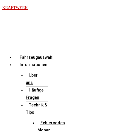
Zum
KRAFTWERK
Inhalt
springen
Menü
Fahrzeugauswahl
Informationen
Über
uns
Häufige
Fragen
Technik &
Tips
Fehlercodes
Mopar