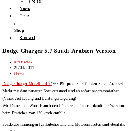
Preise
News
Teile
/
Shop
Kontakt
Dodge Charger 5.7 Saudi-Arabien-Version
Beitrags-
Kraftwerk
Autor:
Beitrag
29/04/2011
veröffentlicht:
Beitrags-
News
Kategorie:
Dodge Charger Modell 2010
(363 PS) produziert für den Saudi-Arabischen
Markt mit dem neuesten Softwarestand sind ab sofort programmierbar
(Vmax-Aufhebung und Leistungssteigerung).
Wir können auf Wunsch auch den Ländercode ändern, damit der Warnton
beim Erreichen von 120 km/h entfällt.
Sonderabstimmungen für Zubehörteile und Motorumbauten sind ebenfalls