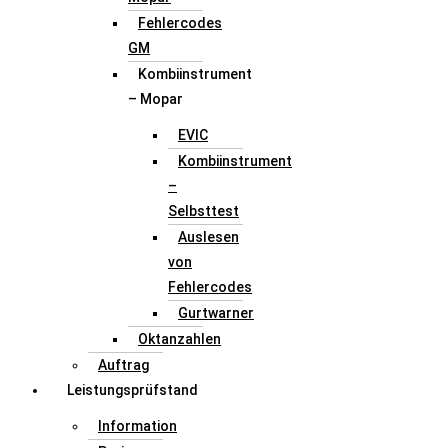
Fehlercodes
GM
Kombiinstrument
– Mopar
EVIC
Kombiinstrument
–
Selbsttest
Auslesen
von
Fehlercodes
Gurtwarner
Oktanzahlen
Auftrag
Leistungsprüfstand
Information