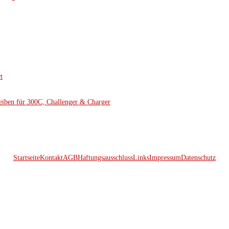
t
eiben für 300C, Challenger & Charger
Startseite
Kontakt
AGB
Haftungsausschluss
Links
Impressum
Datenschutz
© 2026 Kraftwerk