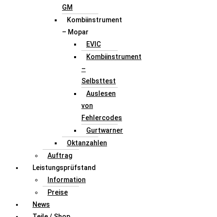
GM
Kombiinstrument
– Mopar
EVIC
Kombiinstrument
–
Selbsttest
Auslesen
von
Fehlercodes
Gurtwarner
Oktanzahlen
Auftrag
Leistungsprüfstand
Information
Preise
News
Teile / Shop