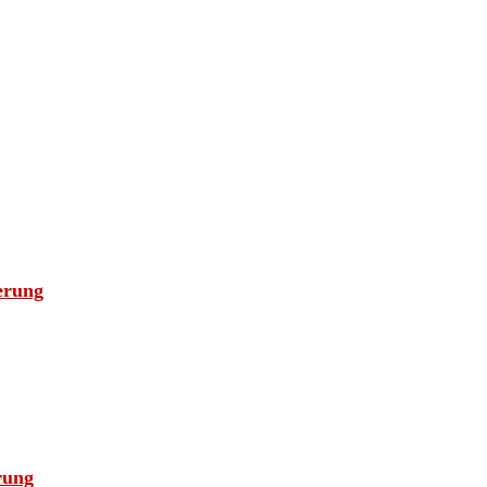
erung
rung