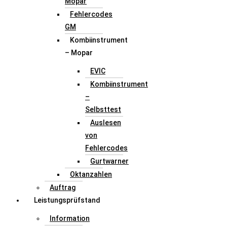
Mopar
Fehlercodes
GM
Kombiinstrument
– Mopar
EVIC
Kombiinstrument
–
Selbsttest
Auslesen
von
Fehlercodes
Gurtwarner
Oktanzahlen
Auftrag
Leistungsprüfstand
Information