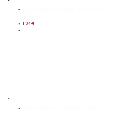
Leistungssteigerung Stufe 2 Dodge Challenger 3.5 (2008 –
2010)
1 249
€
Vmax-Aufhebung Dodge Challenger 3.5 (2008 – 2010)