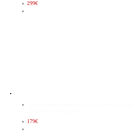
299
€
Fehlercode Deaktivierung EVAP / Tankentlüftung Dodge
Challenger 3.5 (2008 – 2010)
179
€