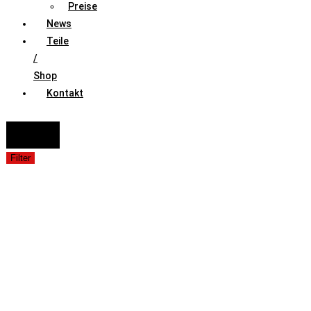
Preise
News
Teile
/
Shop
Kontakt
FAHRZEUGAUSWAHL (Fahrzeug / Model / Baujahr / Motor)
Suche
Filter