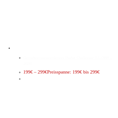
Getriebeprogrammierung Dodge Challenger 3.5 (2008 –
2010)
199
€
–
299
€
Preisspanne: 199€ bis 299€