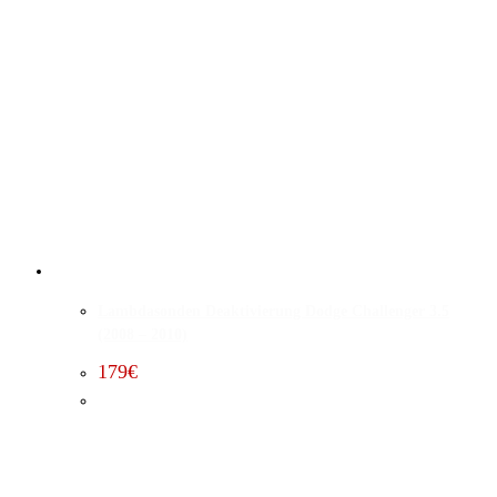
Lambdasonden Deaktivierung Dodge Challenger 3.5
(2008 – 2010)
179
€