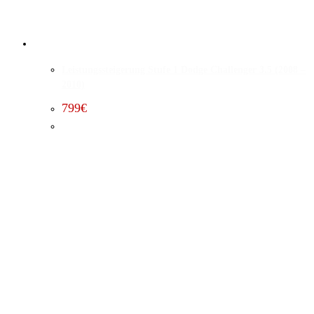
Leistungssteigerung Stufe 1 Dodge Challenger 3.5 (2008 –
2010)
799
€