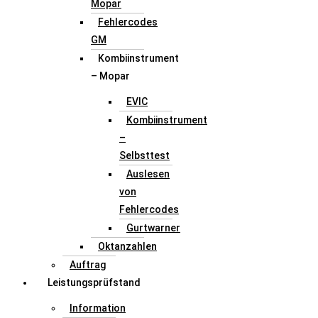
Mopar
Fehlercodes
GM
Kombiinstrument
– Mopar
EVIC
Kombiinstrument
–
Selbsttest
Auslesen
von
Fehlercodes
Gurtwarner
Oktanzahlen
Auftrag
Leistungsprüfstand
Information