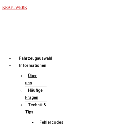
Zum
KRAFTWERK
Inhalt
springen
Menü
Fahrzeugauswahl
Informationen
Über
uns
Häufige
Fragen
Technik &
Tips
Fehlercodes