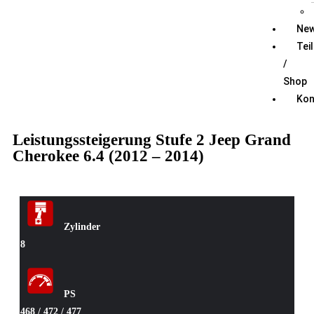
Ne
Tei
/
Shop
Kon
Leistungssteigerung Stufe 2 Jeep Grand
Cherokee 6.4 (2012 – 2014)
Zylinder
8
PS
468 / 472 / 477