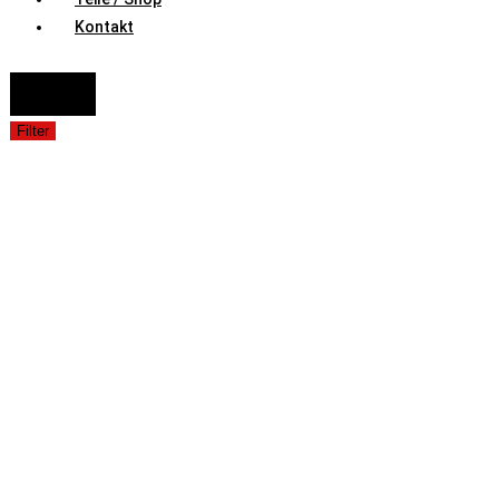
Kontakt
FAHRZEUGAUSWAHL (Fahrzeug / Model / Baujahr / Motor)
Suche
Filter