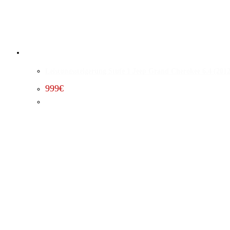
Leistungssteigerung Stufe 1 Jeep Grand Cherokee 6.4 (2012
999
€