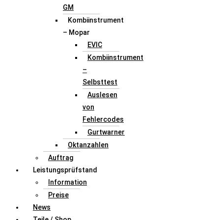
GM
Kombiinstrument
– Mopar
EVIC
Kombiinstrument
–
Selbsttest
Auslesen
von
Fehlercodes
Gurtwarner
Oktanzahlen
Auftrag
Leistungsprüfstand
Information
Preise
News
Teile / Shop