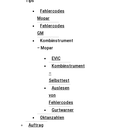
Tips
Fehlercodes
Mopar
Fehlercodes
GM
Kombiinstrument
– Mopar
EVIC
Kombiinstrument
–
Selbsttest
Auslesen
von
Fehlercodes
Gurtwarner
Oktanzahlen
Auftrag