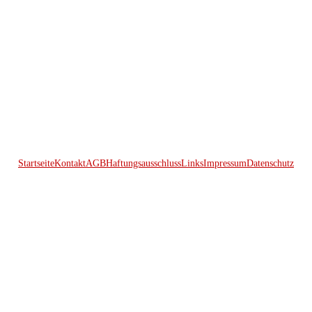
Startseite
Kontakt
AGB
Haftungsausschluss
Links
Impressum
Datenschutz
© 2026 Kraftwerk