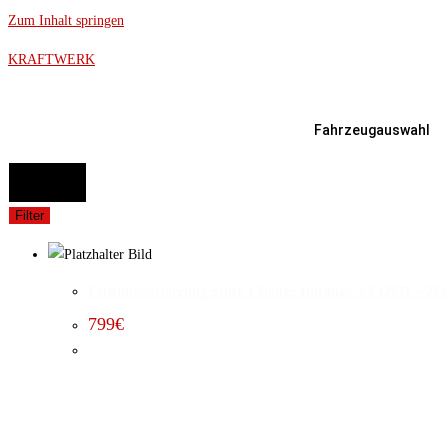
Zum Inhalt springen
KRAFTWERK
Fahrzeugauswahl
FAHRZEUGAUSWAHL (Fahrzeug / Model / Baujahr / Motor)
Suche
Filter
Leistungssteigerung Stufe 1 Dodge Durango 3.6 (2011 – 201
799
€