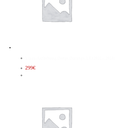
Vmax-Aufhebung Dodge Durango 3.6 (2011 – 2014)
299
€