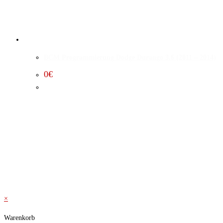
BCM Programmierung Dodge Durango 3.6 (2011 – 2014)
0
€
×
Warenkorb