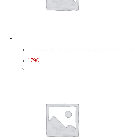
Lambdasonden Deaktivierung Dodge Durango 3.6 (2011 – 
179
€