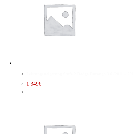
Leistungssteigerung Stufe 2 Dodge Durango 3.6 (2011 – 201
1 349
€