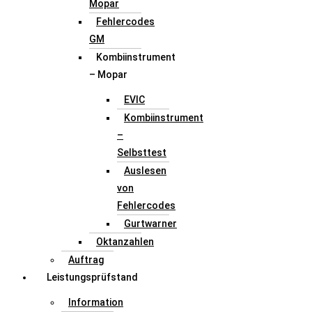
Mopar
Fehlercodes
GM
Kombiinstrument
– Mopar
EVIC
Kombiinstrument
–
Selbsttest
Auslesen
von
Fehlercodes
Gurtwarner
Oktanzahlen
Auftrag
Leistungsprüfstand
Information