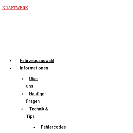
Zum
KRAFTWERK
Inhalt
springen
Menü
Fahrzeugauswahl
Informationen
Über
uns
Häufige
Fragen
Technik &
Tips
Fehlercodes