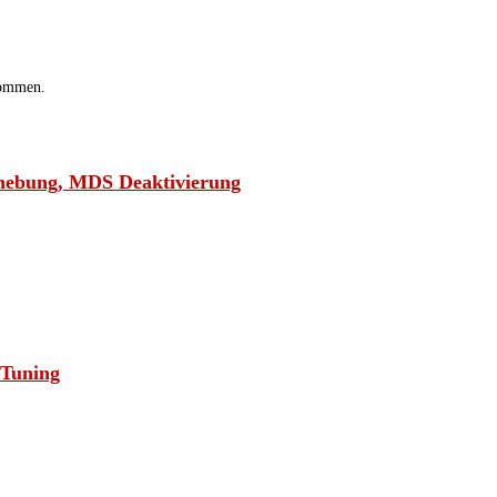
nommen.
fhebung, MDS Deaktivierung
 Tuning