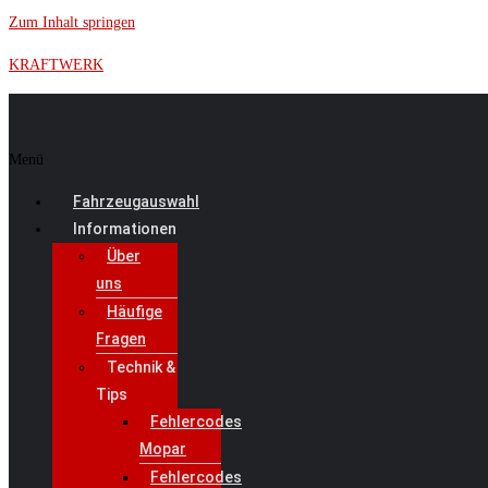
Zum Inhalt springen
KRAFTWERK
Menü
Fahrzeugauswahl
Informationen
Über
uns
Häufige
Fragen
Technik &
Tips
Fehlercodes
Mopar
Fehlercodes