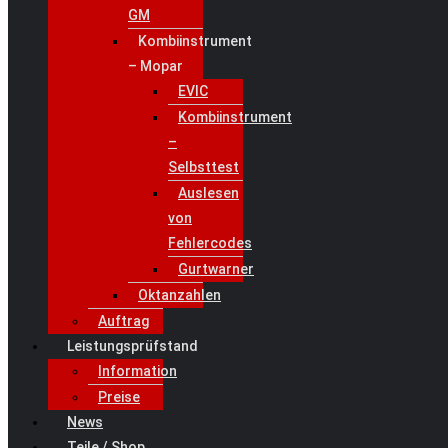
GM
Kombiinstrument
– Mopar
EVIC
Kombiinstrument
–
Selbsttest
Auslesen
von
Fehlercodes
Gurtwarner
Oktanzahlen
Auftrag
Leistungsprüfstand
Information
Preise
News
Teile / Shop