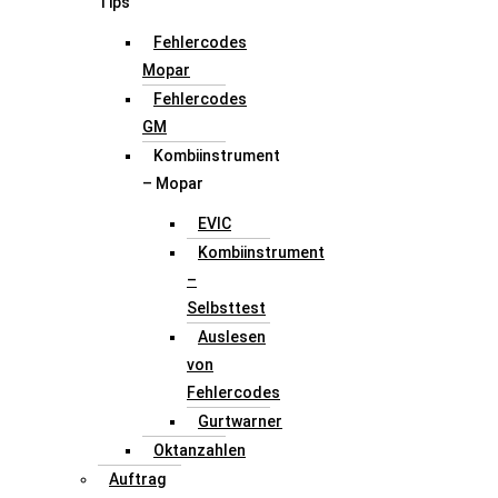
Tips
Fehlercodes
Mopar
Fehlercodes
GM
Kombiinstrument
– Mopar
EVIC
Kombiinstrument
–
Selbsttest
Auslesen
von
Fehlercodes
Gurtwarner
Oktanzahlen
Auftrag