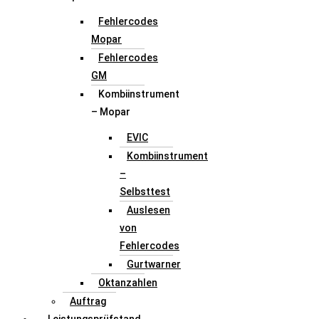
Fehlercodes
Mopar
Fehlercodes
GM
Kombiinstrument
– Mopar
EVIC
Kombiinstrument
–
Selbsttest
Auslesen
von
Fehlercodes
Gurtwarner
Oktanzahlen
Auftrag