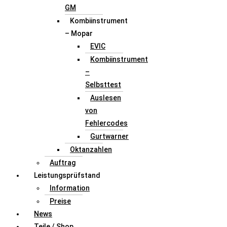
GM
Kombiinstrument
– Mopar
EVIC
Kombiinstrument
–
Selbsttest
Auslesen
von
Fehlercodes
Gurtwarner
Oktanzahlen
Auftrag
Leistungsprüfstand
Information
Preise
News
Teile / Shop