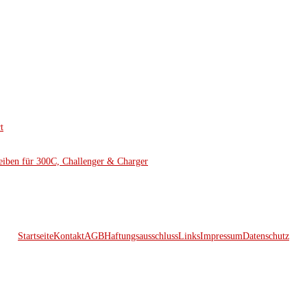
t
eiben für 300C, Challenger & Charger
Startseite
Kontakt
AGB
Haftungsausschluss
Links
Impressum
Datenschutz
© 2026 Kraftwerk