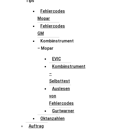
Tips
Fehlercodes
Mopar
Fehlercodes
GM
Kombiinstrument
– Mopar
EVIC
Kombiinstrument
–
Selbsttest
Auslesen
von
Fehlercodes
Gurtwarner
Oktanzahlen
Auftrag