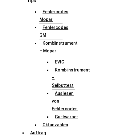
Tips
Fehlercodes
Mopar
Fehlercodes
GM
Kombiinstrument
– Mopar
EVIC
Kombiinstrument
–
Selbsttest
Auslesen
von
Fehlercodes
Gurtwarner
Oktanzahlen
Auftrag