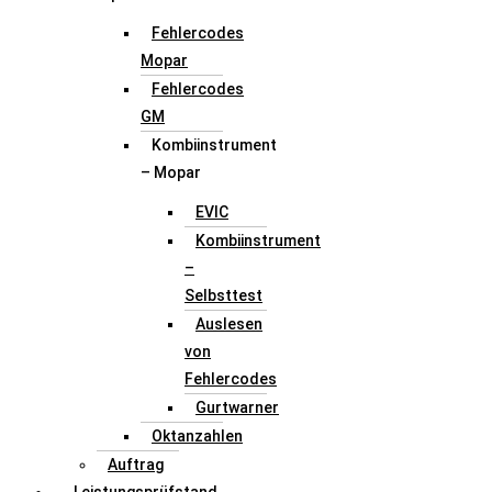
Fehlercodes
Mopar
Fehlercodes
GM
Kombiinstrument
– Mopar
EVIC
Kombiinstrument
–
Selbsttest
Auslesen
von
Fehlercodes
Gurtwarner
Oktanzahlen
Auftrag