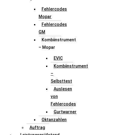
Fehlercodes
Mopar
Fehlercodes
GM
Kombiinstrument
– Mopar
EVIC
Kombiinstrument
–
Selbsttest
Auslesen
von
Fehlercodes
Gurtwarner
Oktanzahlen
Auftrag