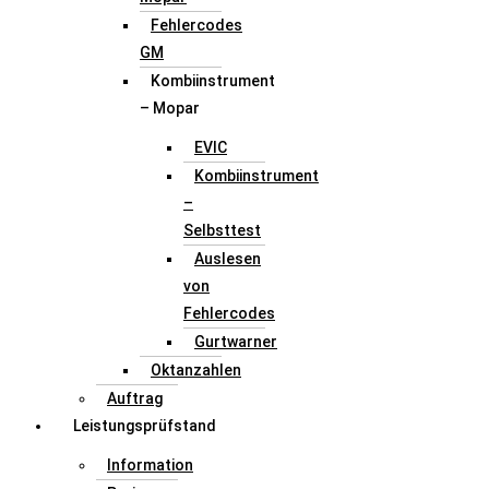
Fehlercodes
GM
Kombiinstrument
– Mopar
EVIC
Kombiinstrument
–
Selbsttest
Auslesen
von
Fehlercodes
Gurtwarner
Oktanzahlen
Auftrag
Leistungsprüfstand
Information