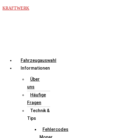
Zum
KRAFTWERK
Inhalt
springen
Menü
Fahrzeugauswahl
Informationen
Über
uns
Häufige
Fragen
Technik &
Tips
Fehlercodes
Mopar