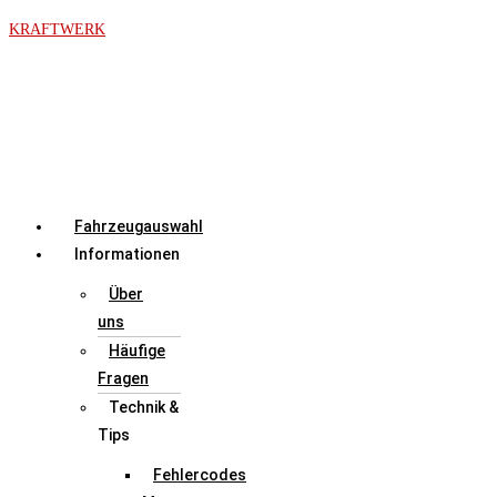
Zum
KRAFTWERK
Inhalt
springen
Menü
Fahrzeugauswahl
Informationen
Über
uns
Häufige
Fragen
Technik &
Tips
Fehlercodes