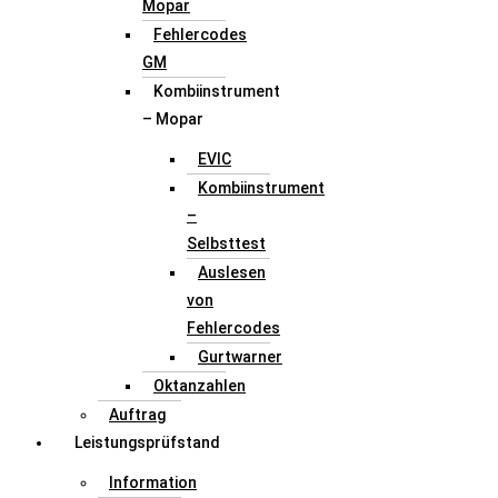
Mopar
Fehlercodes
GM
Kombiinstrument
– Mopar
EVIC
Kombiinstrument
–
Selbsttest
Auslesen
von
Fehlercodes
Gurtwarner
Oktanzahlen
Auftrag
Leistungsprüfstand
Information