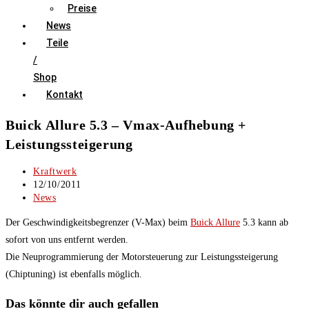
Preise
News
Teile
/
Shop
Kontakt
Buick Allure 5.3 – Vmax-Aufhebung +
Leistungssteigerung
Beitrags-
Kraftwerk
Autor:
Beitrag
12/10/2011
veröffentlicht:
Beitrags-
News
Kategorie:
Der Geschwindigkeitsbegrenzer (V-Max) beim
Buick Allure
5.3 kann ab
sofort von uns entfernt werden.
Die Neuprogrammierung der Motorsteuerung zur Leistungssteigerung
(Chiptuning) ist ebenfalls möglich.
Das könnte dir auch gefallen