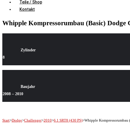
Teile / Shop
Kontakt
Whipple Kompressorumbau (Basic) Dodge Ch
Zylinder
8
Baujahr
2008 – 2010
Start
>
Dodge
>
Challenger
>
2010
>
6.1 SRT8 (430 PS)
>
Whipple Kompressorumbau (B