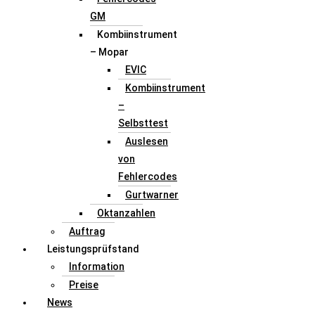
GM
Kombiinstrument
– Mopar
EVIC
Kombiinstrument
–
Selbsttest
Auslesen
von
Fehlercodes
Gurtwarner
Oktanzahlen
Auftrag
Leistungsprüfstand
Information
Preise
News