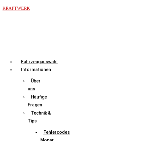
Zum
KRAFTWERK
Inhalt
springen
Menü
Fahrzeugauswahl
Informationen
Über
uns
Häufige
Fragen
Technik &
Tips
Fehlercodes
Mopar