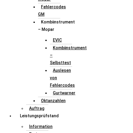
Fehlercodes
GM
Kombiinstrument
– Mopar
EVIC
Kombiinstrument
–
Selbsttest
Auslesen
von
Fehlercodes
Gurtwarner
Oktanzahlen
Auftrag
Leistungsprüfstand
Information