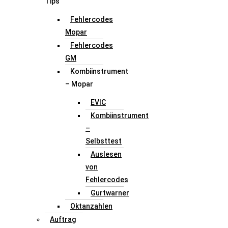
Tips
Fehlercodes
Mopar
Fehlercodes
GM
Kombiinstrument
– Mopar
EVIC
Kombiinstrument
–
Selbsttest
Auslesen
von
Fehlercodes
Gurtwarner
Oktanzahlen
Auftrag