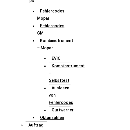
Tips
Fehlercodes
Mopar
Fehlercodes
GM
Kombiinstrument
– Mopar
EVIC
Kombiinstrument
–
Selbsttest
Auslesen
von
Fehlercodes
Gurtwarner
Oktanzahlen
Auftrag