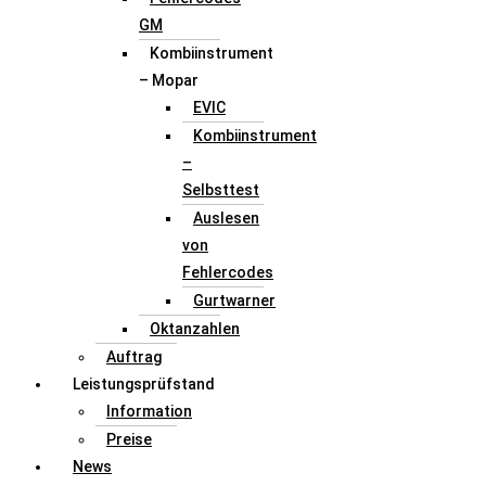
GM
Kombiinstrument
– Mopar
EVIC
Kombiinstrument
–
Selbsttest
Auslesen
von
Fehlercodes
Gurtwarner
Oktanzahlen
Auftrag
Leistungsprüfstand
Information
Preise
News