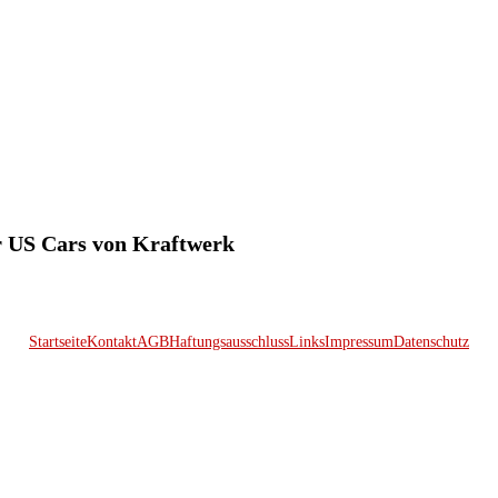
ür US Cars von Kraftwerk
Startseite
Kontakt
AGB
Haftungsausschluss
Links
Impressum
Datenschutz
© 2026 Kraftwerk