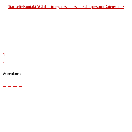
Startseite
Kontakt
AGB
Haftungsausschluss
Links
Impressum
Datenschutz
© 2026 Kraftwerk
×
Warenkorb