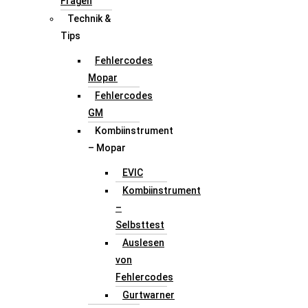
Fragen
Technik &
Tips
Fehlercodes
Mopar
Fehlercodes
GM
Kombiinstrument
– Mopar
EVIC
Kombiinstrument
–
Selbsttest
Auslesen
von
Fehlercodes
Gurtwarner