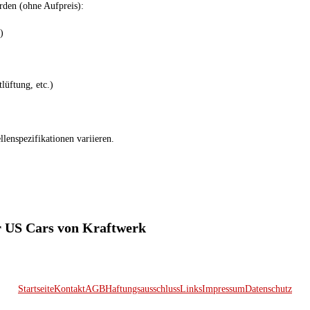
rden (ohne Aufpreis):
)
lüftung, etc.)
enspezifikationen variieren.
ür US Cars von Kraftwerk
Startseite
Kontakt
AGB
Haftungsausschluss
Links
Impressum
Datenschutz