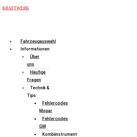
Zum
KRAFTWERK
Inhalt
springen
Menü
Fahrzeugauswahl
Informationen
Über
uns
Häufige
Fragen
Technik &
Tips
Fehlercodes
Mopar
Fehlercodes
GM
Kombiinstrument