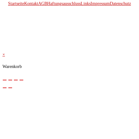
Startseite
Kontakt
AGB
Haftungsausschluss
Links
Impressum
Datenschutz
© 2026 Kraftwerk
×
Warenkorb