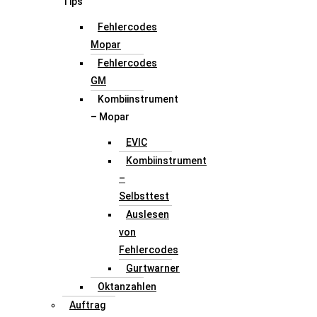
Tips
Fehlercodes
Mopar
Fehlercodes
GM
Kombiinstrument
– Mopar
EVIC
Kombiinstrument
–
Selbsttest
Auslesen
von
Fehlercodes
Gurtwarner
Oktanzahlen
Auftrag