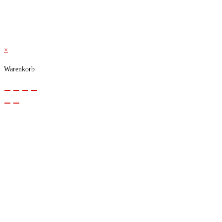
© 2026 Kraftwerk
×
Warenkorb