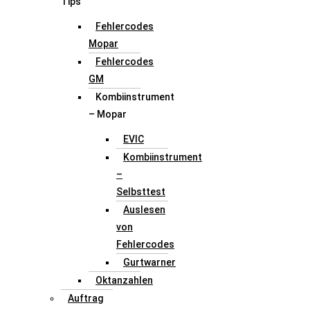
Tips
Fehlercodes
Mopar
Fehlercodes
GM
Kombiinstrument
– Mopar
EVIC
Kombiinstrument
–
Selbsttest
Auslesen
von
Fehlercodes
Gurtwarner
Oktanzahlen
Auftrag