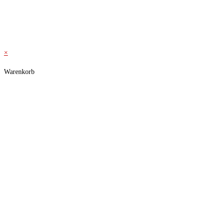
© 2026 Kraftwerk
×
Warenkorb