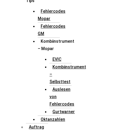
Tips
Fehlercodes
Mopar
Fehlercodes
GM
Kombiinstrument
– Mopar
EVIC
Kombiinstrument
–
Selbsttest
Auslesen
von
Fehlercodes
Gurtwarner
Oktanzahlen
Auftrag