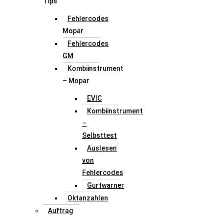
Tips
Fehlercodes
Mopar
Fehlercodes
GM
Kombiinstrument
– Mopar
EVIC
Kombiinstrument
–
Selbsttest
Auslesen
von
Fehlercodes
Gurtwarner
Oktanzahlen
Auftrag