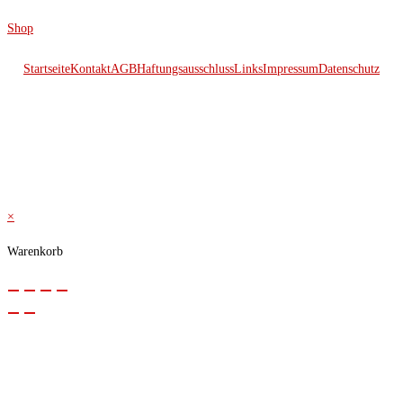
Shop
Startseite
Kontakt
AGB
Haftungsausschluss
Links
Impressum
Datenschutz
© 2026 Kraftwerk
×
Warenkorb