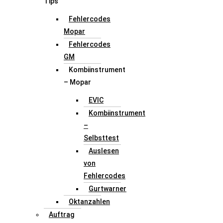
Tips
Fehlercodes
Mopar
Fehlercodes
GM
Kombiinstrument
– Mopar
EVIC
Kombiinstrument
–
Selbsttest
Auslesen
von
Fehlercodes
Gurtwarner
Oktanzahlen
Auftrag