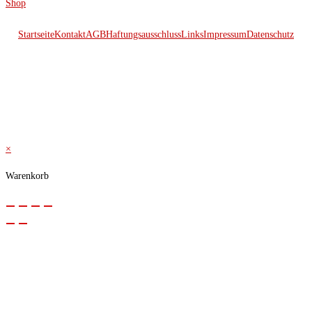
Shop
Startseite
Kontakt
AGB
Haftungsausschluss
Links
Impressum
Datenschutz
© 2026 Kraftwerk
×
Warenkorb