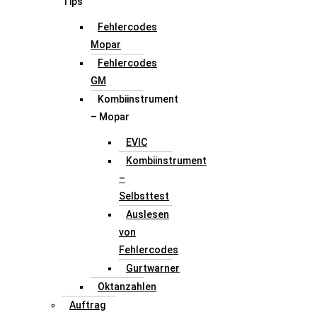
Tips
Fehlercodes
Mopar
Fehlercodes
GM
Kombiinstrument
– Mopar
EVIC
Kombiinstrument
–
Selbsttest
Auslesen
von
Fehlercodes
Gurtwarner
Oktanzahlen
Auftrag