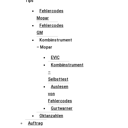
Tips
Fehlercodes
Mopar
Fehlercodes
GM
Kombiinstrument
– Mopar
EVIC
Kombiinstrument
–
Selbsttest
Auslesen
von
Fehlercodes
Gurtwarner
Oktanzahlen
Auftrag