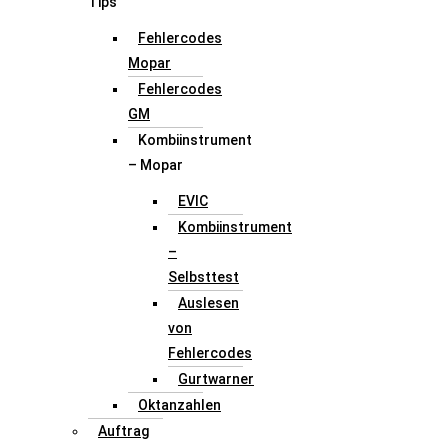
Tips
Fehlercodes
Mopar
Fehlercodes
GM
Kombiinstrument
– Mopar
EVIC
Kombiinstrument
–
Selbsttest
Auslesen
von
Fehlercodes
Gurtwarner
Oktanzahlen
Auftrag