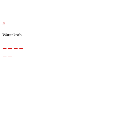
© 2026 Kraftwerk
×
Warenkorb