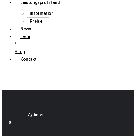
Leistungsprüfstand
Information
Preise
News
Teile
/
Shop
Kontakt
Leistungssteigerung Stufe 1 Buick Lacrosse 5.3
(2008 – 2009)
Zylinde
r
8