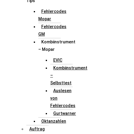
Tips
Fehlercodes
Mopar
Fehlercodes
GM
Kombiinstrument
– Mopar
EVIC
Kombiinstrument
–
Selbsttest
Auslesen
von
Fehlercodes
Gurtwarner
Oktanzahlen
Auftrag