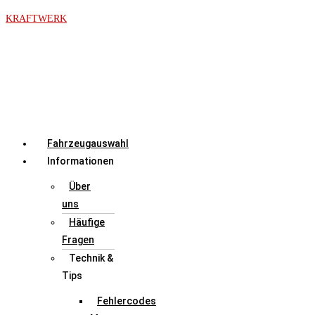
Zum
KRAFTWERK
Inhalt
springen
Menü
Fahrzeugauswahl
Informationen
Über
uns
Häufige
Fragen
Technik &
Tips
Fehlercodes