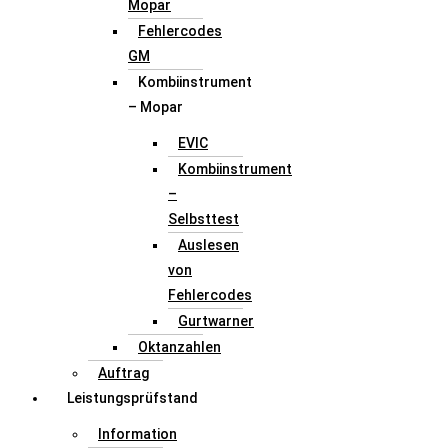
Mopar
Fehlercodes
GM
Kombiinstrument
– Mopar
EVIC
Kombiinstrument
–
Selbsttest
Auslesen
von
Fehlercodes
Gurtwarner
Oktanzahlen
Auftrag
Leistungsprüfstand
Information