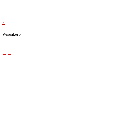
© 2026 Kraftwerk
×
Warenkorb