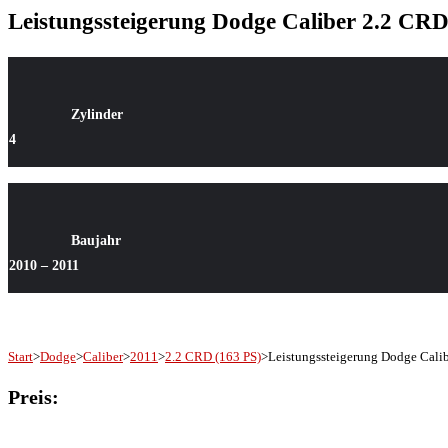
Leistungssteigerung Dodge Caliber 2.2 CRD
Zylinde
r
4
Baujahr
2010 – 2011
Start
>
Dodge
>
Caliber
>
2011
>
2.2 CRD (163 PS)
>
Leistungssteigerung Dodge Cali
Preis: