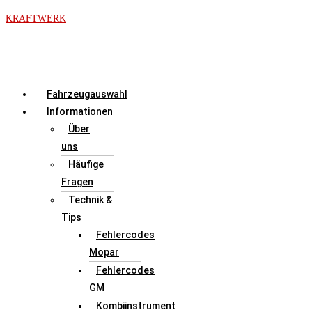
Zum
KRAFTWERK
Inhalt
springen
Menü
Fahrzeugauswahl
Informationen
Über
uns
Häufige
Fragen
Technik &
Tips
Fehlercodes
Mopar
Fehlercodes
GM
Kombiinstrument