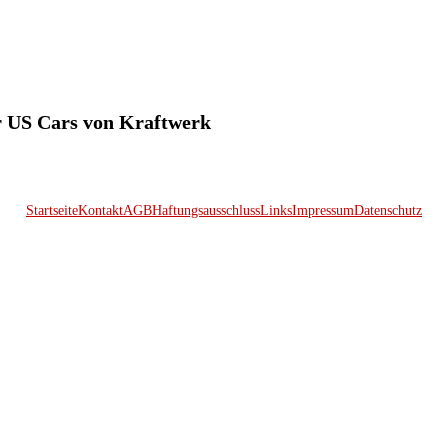
ür US Cars von Kraftwerk
Startseite
Kontakt
AGB
Haftungsausschluss
Links
Impressum
Datenschutz
© 2026 Kraftwerk