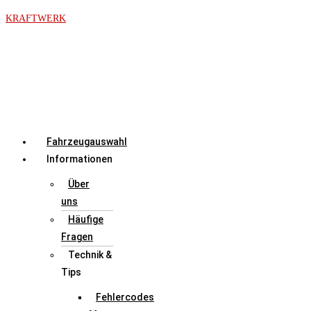
Zum
KRAFTWERK
Inhalt
springen
Menü
Fahrzeugauswahl
Informationen
Über
uns
Häufige
Fragen
Technik &
Tips
Fehlercodes