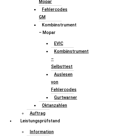
Mopar
Fehlercodes
GM
Kombiinstrument
– Mopar
EVIC
Kombiinstrument
–
Selbsttest
Auslesen
von
Fehlercodes
Gurtwarner
Oktanzahlen
Auftrag
Leistungsprüfstand
Information