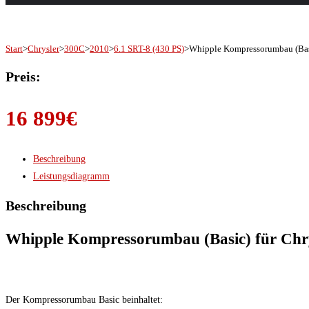
Start
>
Chrysler
>
300C
>
2010
>
6.1 SRT-8 (430 PS)
>
Whipple Kompressorumbau (Basi
Preis:
16 899
€
Beschreibung
Leistungsdiagramm
Beschreibung
Whipple Kompressorumbau (Basic) für Chry
Der Kompressorumbau Basic beinhaltet: