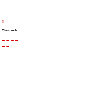
© 2026 Kraftwerk
×
Warenkorb