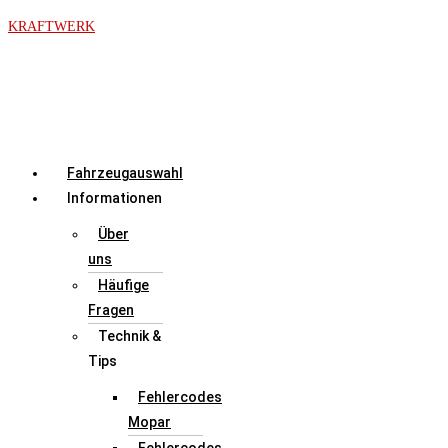
Zum
KRAFTWERK
Inhalt
springen
Menü
Fahrzeugauswahl
Informationen
Über
uns
Häufige
Fragen
Technik &
Tips
Fehlercodes
Mopar