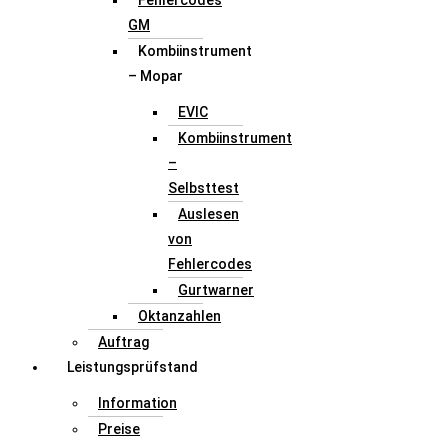
Fehlercodes
GM
Kombiinstrument
– Mopar
EVIC
Kombiinstrument
–
Selbsttest
Auslesen
von
Fehlercodes
Gurtwarner
Oktanzahlen
Auftrag
Leistungsprüfstand
Information
Preise