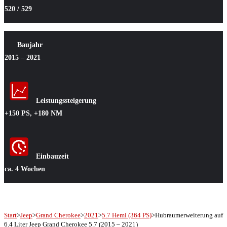
520 / 529
Baujahr
2015 – 2021
Leistungssteigerung
+150 PS, +180 NM
Einbauzeit
ca. 4 Wochen
Start
>
Jeep
>
Grand Cherokee
>
2021
>
5.7 Hemi (364 PS)
>
Hubraumerweiterung auf
6.4 Liter Jeep Grand Cherokee 5.7 (2015 – 2021)