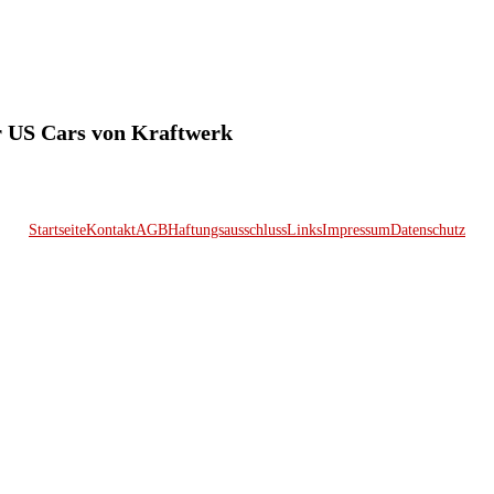
ür US Cars von Kraftwerk
Startseite
Kontakt
AGB
Haftungsausschluss
Links
Impressum
Datenschutz
© 2026 Kraftwerk