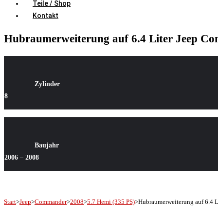
Teile / Shop
Kontakt
Hubraumerweiterung auf 6.4 Liter Jeep Co
Zylinder
8
Baujahr
2006 – 2008
Start
>
Jeep
>
Commander
>
2008
>
5.7 Hemi (335 PS)
>
Hubraumerweiterung auf 6.4 L