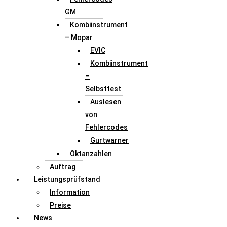
GM
Kombiinstrument
– Mopar
EVIC
Kombiinstrument
–
Selbsttest
Auslesen
von
Fehlercodes
Gurtwarner
Oktanzahlen
Auftrag
Leistungsprüfstand
Information
Preise
News