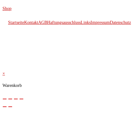
Shop
Startseite
Kontakt
AGB
Haftungsausschluss
Links
Impressum
Datenschutz
© 2026 Kraftwerk
×
Warenkorb