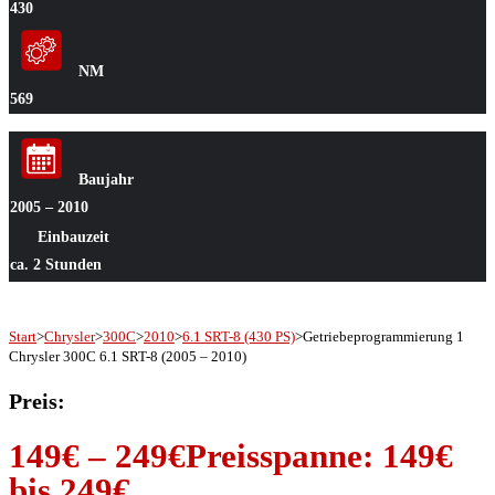
430
NM
569
Baujahr
2005 – 2010
Einbauzeit
ca. 2 Stunden
Start
>
Chrysler
>
300C
>
2010
>
6.1 SRT-8 (430 PS)
>
Getriebeprogrammierung 1
Chrysler 300C 6.1 SRT-8 (2005 – 2010)
Preis:
149
€
–
249
€
Preisspanne: 149€
bis 249€