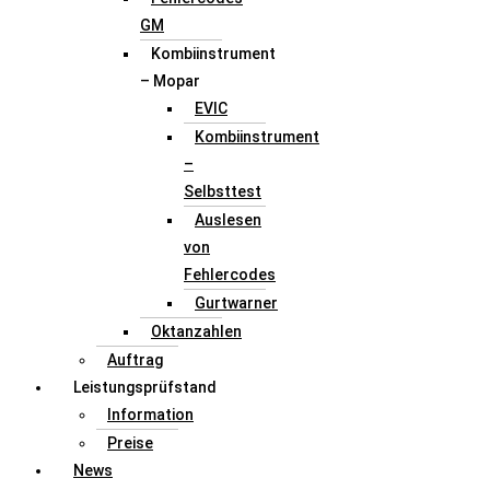
GM
Kombiinstrument
– Mopar
EVIC
Kombiinstrument
–
Selbsttest
Auslesen
von
Fehlercodes
Gurtwarner
Oktanzahlen
Auftrag
Leistungsprüfstand
Information
Preise
News