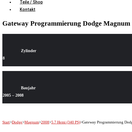
Teile / Shop
Kontakt
Gateway Programmierung Dodge Magnum 5.
Zylinder
8
Baujahr
2005 – 2008
Start
>
Dodge
>
Magnum
>
2008
>
5.7 Hemi (340 PS)
>
Gateway Programmierung Dodg