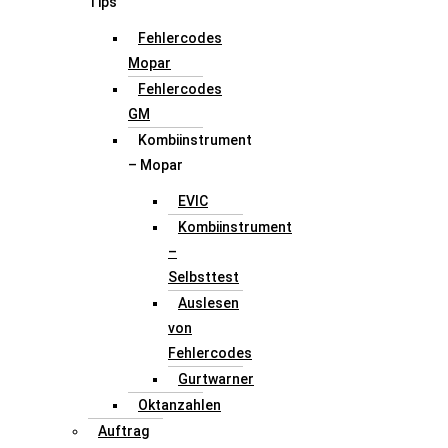
Tips
Fehlercodes
Mopar
Fehlercodes
GM
Kombiinstrument
– Mopar
EVIC
Kombiinstrument
–
Selbsttest
Auslesen
von
Fehlercodes
Gurtwarner
Oktanzahlen
Auftrag