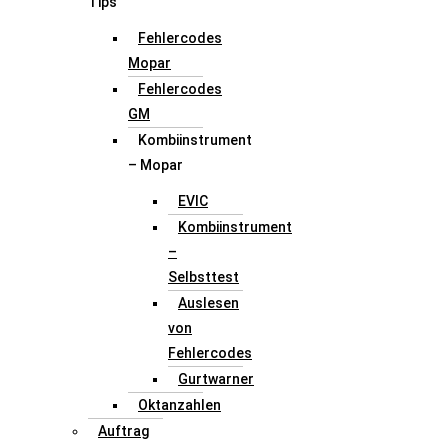
Tips
Fehlercodes
Mopar
Fehlercodes
GM
Kombiinstrument
– Mopar
EVIC
Kombiinstrument
–
Selbsttest
Auslesen
von
Fehlercodes
Gurtwarner
Oktanzahlen
Auftrag