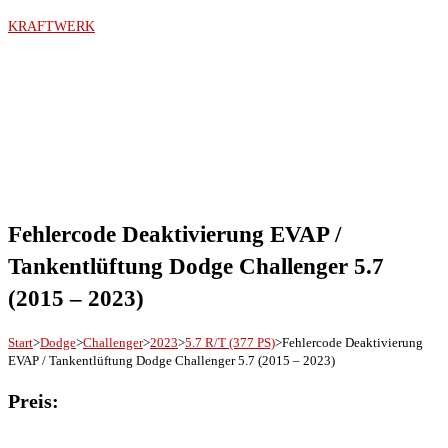
Zum
KRAFTWERK
Inhalt
springen
Menü
Fehlercode Deaktivierung EVAP /
Tankentlüftung Dodge Challenger 5.7
(2015 – 2023)
Start
>
Dodge
>
Challenger
>
2023
>
5.7 R/T (377 PS)
>
Fehlercode Deaktivierung
EVAP / Tankentlüftung Dodge Challenger 5.7 (2015 – 2023)
Preis: