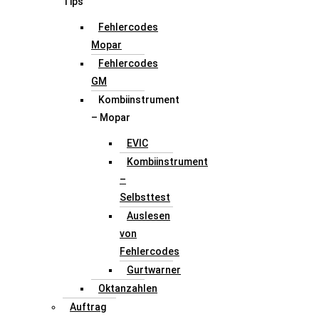
Tips
Fehlercodes
Mopar
Fehlercodes
GM
Kombiinstrument
– Mopar
EVIC
Kombiinstrument
–
Selbsttest
Auslesen
von
Fehlercodes
Gurtwarner
Oktanzahlen
Auftrag